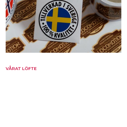
VÅRAT LÖFTE
Designad för dig.
Skräddarsytt.
Kvalitetskontrollerad.
Konkurrenskraftigt
prissatt.